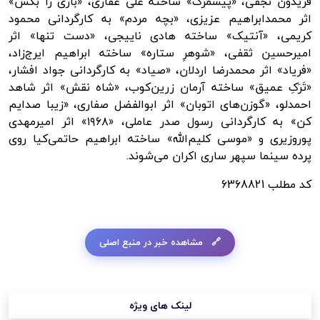
فریدون نجفی،
«پیشمرگ
» ساخته علی غفاری، «بازی را بُکش»
اثر محمدابراهیم عزیزی، «بچه مردم» به کارگردانی محمود
کریمی، «آنتیک» ساخته هادی
ناییجی
، «دست تنها» اثر
امیرحسین ثقفی، «شوهرِ ستاره» ساخته ابراهیم ایرج‌زاد،
«فریاد» اثر محمدرضا اردلان، «صیاد» به کارگردانی جواد افشار،
«تَرَکِ عمیق» ساخته آرمان زرین‌کوب، «شاه نقش» اثر شاهد
احمدلو، «گوزن‌های اتوبان» اثر ابوالفضل صفاری، «زیبا صدایم
کن» به کارگردانی رسول صدر عاملی، «۱۹۶۸» اثر امیرمهدی
پوروزیری
و «موسی کلیم‌الله» ساخته ابراهیم حاتمی‌کیا روی
پرده سینما سپهر ساری اکران می‌شوند.
کد مطلب
6368821
مشاهده خبر در منبع اصلی
لینک های ویژه