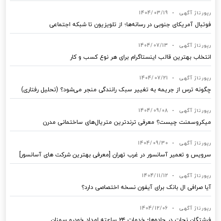
رپورتاژ آگهی
•
1404/03/19
فوتبال آمریکای جنوبی در رسانه‌ها؛ از تلویزیون تا شبکه اجتماعی
رپورتاژ آگهی
•
1404/07/13
انتخاب بهترین قالب‌ اینستاگرام برای هر نوع کسب‌ و کار
رپورتاژ آگهی
•
1404/07/21
چگونه ترس از جریمه به تغییر سبک رانندگی منجر می‌شود؟ (تحلیل رفتاری)
رپورتاژ آگهی
•
1404/09/08
میکروسمنت چیست؟ معرفی ترندترین متریال‌های ساختمانی مدرن
رپورتاژ آگهی
•
1404/09/30
سرویس و تعمیر آسانسور در غرب تهران [معرفی بهترین شرکت های آسانسور]
رپورتاژ آگهی
•
1404/11/12
آیا صرافی ال بانک برای آیفون نسخه اختصاصی دارد؟
رپورتاژ آگهی
•
1404/12/06
فرشتگان نجات در جاده‌ها؛ خدمات ۲۴ ساعته امداد خودرو سمنان