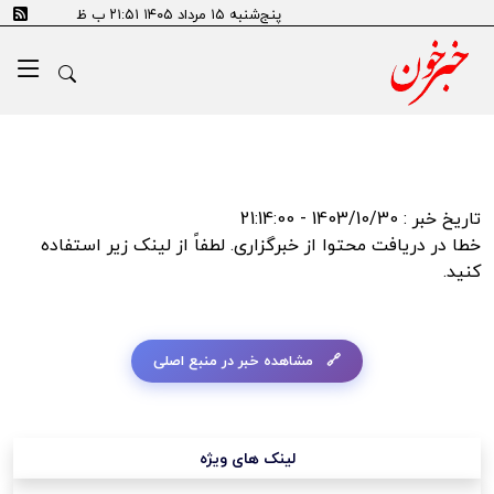
error:Could not resolve host: tn.ai
پنج‌شنبه ۱۵ مرداد ۱۴۰۵ ۲۱:۵۱ ب ظ
تاریخ خبر : 1403/10/30 - 21:14:00
خطا در دریافت محتوا از خبرگزاری. لطفاً از لینک زیر استفاده
کنید.
مشاهده خبر در منبع اصلی
لینک های ویژه