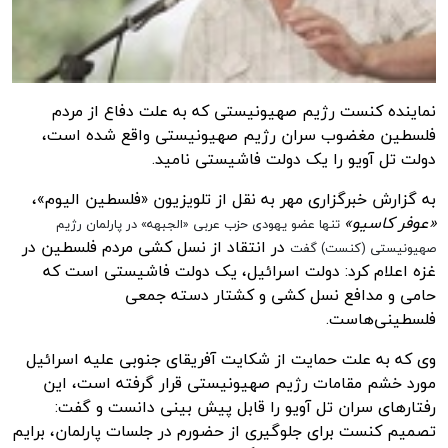
نماینده کنست رژیم صهیونیستی که به علت دفاع از مردم
فلسطین مغضوب سران رژیم صهیونیستی واقع شده است،
دولت تل آویو را یک دولت فاشیستی نامید.
به گزارش
خبرگزاری مهر
به نقل از تلویزیون «فلسطین الیوم»،
«
عوفر
کاسیو
»
تنها عضو یهودی حزب عربی «
الجبهه
» در پارلمان رژیم
در انتقاد از نسل کشی مردم فلسطین در
صهیونیستی (
کنست
) گفت
غزه اعلام کرد: دولت اسرائیل، یک دولت فاشیستی است که
حامی و مدافع نسل کشی و کشتار دسته جمعی
فلسطینی‌هاست.
وی که به علت حمایت از شکایت آفریقای جنوبی علیه اسرائیل
مورد خشم مقامات رژیم صهیونیستی قرار گرفته است، این
رفتارهای سران
تل
آویو
را قابل پیش بینی دانست و گفت:
تصمیم
کنست
برای جلوگیری از حضورم در جلسات پارلمان، برایم