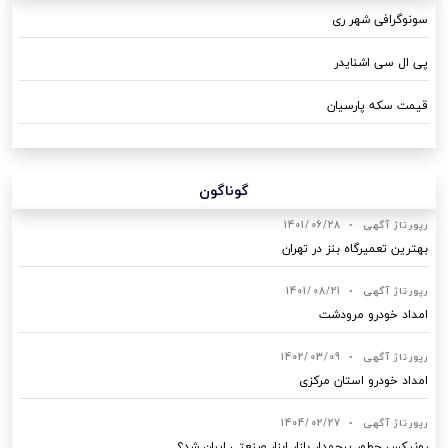
سونوگرافی شهر ری
پی ال سی اشنایدر
قیمت سکه پارسیان
گوناگون
رپورتاژ آگهی
•
1401/06/28
بهترین تعمیرگاه بنز در تهران
رپورتاژ آگهی
•
1401/08/21
امداد خودرو مرودشت
رپورتاژ آگهی
•
1402/03/09
امداد خودرو استان مرکزی
رپورتاژ آگهی
•
1404/02/27
رونیکس چطور پرچمدار بازار ابزار صنعتی ایران شد؟