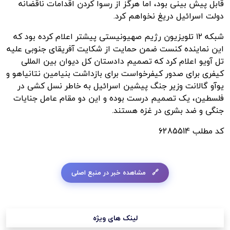
قابل پیش بینی بود، اما هرگز از رسوا کردن اقدامات
ناقضانه
دولت اسرائیل دریغ نخواهم کرد.
شبکه ۱۲ تلویزیون رژیم صهیونیستی
پیشتر
اعلام کرده بود که
این نماینده
کنست
ضمن حمایت از شکایت آفریقای جنوبی علیه
تل
آویو
اعلام کرد که تصمیم دادستان کل دیوان بین
المللی
کیفری برای صدور کیفرخواست برای بازداشت بنیامین نتانیاهو و
یوآو
گالانت وزیر جنگ پیشین اسرائیل به خاطر نسل کشی در
فلسطین، یک تصمیم درست بوده و این دو مقام عامل جنایات
جنگی و ضد بشری در غزه هستند.
کد مطلب
6285514
مشاهده خبر در منبع اصلی
لینک های ویژه