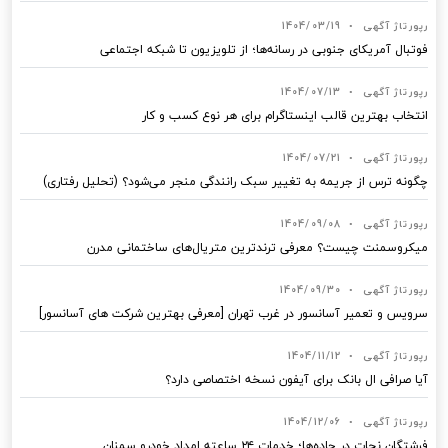
رپورتاژ آگهی
•
1404/03/19
فوتبال آمریکای جنوبی در رسانه‌ها؛ از تلویزیون تا شبکه اجتماعی
رپورتاژ آگهی
•
1404/07/13
انتخاب بهترین قالب‌ اینستاگرام برای هر نوع کسب‌ و کار
رپورتاژ آگهی
•
1404/07/21
چگونه ترس از جریمه به تغییر سبک رانندگی منجر می‌شود؟ (تحلیل رفتاری)
رپورتاژ آگهی
•
1404/09/08
میکروسمنت چیست؟ معرفی ترندترین متریال‌های ساختمانی مدرن
رپورتاژ آگهی
•
1404/09/30
سرویس و تعمیر آسانسور در غرب تهران [معرفی بهترین شرکت های آسانسور]
رپورتاژ آگهی
•
1404/11/12
آیا صرافی ال بانک برای آیفون نسخه اختصاصی دارد؟
رپورتاژ آگهی
•
1404/12/06
فرشتگان نجات در جاده‌ها؛ خدمات ۲۴ ساعته امداد خودرو سمنان