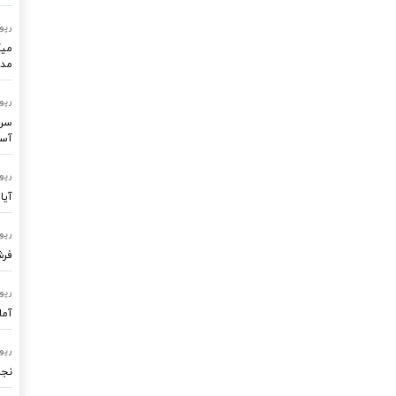
رپو
میک
مدر
رپو
سرو
آسا
رپو
آیا
رپو
فرشتگ
رپو
آما
رپو
نجا