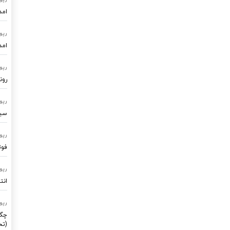
امد
رپو
امد
رپو
رون
رپو
سیستم
رپو
فوت
رپو
انت
رپو
چگو
(تح