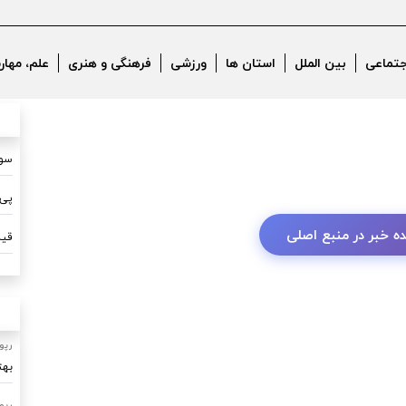
جتماعی
بین الملل
استان ها
ورزشی
فرهنگی و هنری
علم، مهار
سون
پی 
ه خبر در منبع اصلی
قیم
رپو
بهت
رپو