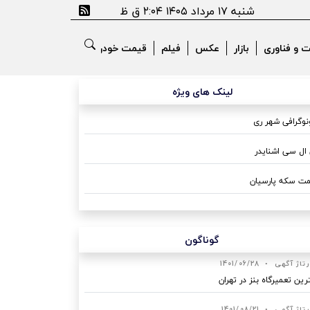
شنبه ۱۷ مرداد ۱۴۰۵ ۲:۰۴ ق ظ
ت و فناوری
بازار
عکس
فیلم
قیمت خودرو
لینک های ویژه
وگرافی شهر ری
ال سی اشنایدر
ت سکه پارسیان
گوناگون
رتاژ آگهی
•
1401/06/28
رین تعمیرگاه بنز در تهران
رتاژ آگهی
•
1401/08/21