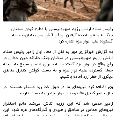
رئیس ستاد ارتش رژیم صهیونیستی با مطرح کردن سخنان
جنگ طلبانه و نادیده گرفتن توافق آتش بس، به لزوم حمله
گسترده علیه نوار غزه اشاره کرد.
به گزارش
خبرگزاری مهر
به نقل از
معا
،
ایال
زامیر
رئیس ستاد
ارتش رژیم صهیونیستی در سخنان جنگ
طلبانه
حین
جولان
در
رفح
واقع در نوار غزه گفت: ما باید برای انتقال سریع به مرحله
حمله گسترده علیه نوار غزه و به دست گرفتن کنترل مناطق
دیگری از
خطر
زرد
آماده باشیم.
وی اضافه کرد: نیروهای ما در طول خط
زرد
مستقر هستند.
در
حال حاضر
کنترل ۵۰ درصد از نوار غزه را به دست داریم.
زامیر
مدعی شد که این رژیم تلاش می‌کند مانع استقرار
نیروهای حماس در مناطق راهبردی و گذرگاه‌های غزه شود. این
در حالی است که محافل امنیتی رژیم صهیونیستی بارها اعتراف