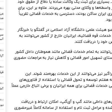
 بسیاری برای ثبت یک وکالت ساده یا دفاع از حقوق خود
واسطه‌ها و وکلای مدنی بهره می‌بردند. علاوه بر این، برای
رپو
ی ایران ساکن بودند، دسترسی به خدمات قضائی تقریباً
میک
مدر
ود.
و هیئت علمی دانشگاه آزاد اسلامی در گفتگو با
خبرنگار
رپو
مات قوه قضائیه، ایرانیان خارج از کشور می‌توانند به
سرو
آسا
خود را دریافت کنند.
رپو
‌توانند به تمام خدمات قضائی مانند هموطنان داخل کشور
آیا
استای تسهیل امور قضائی و کاهش نیاز به مراجعات حضوری
رپو
فرشتگ
یر نیز می‌توانند از این خدمات بهره‌مند شوند. این
 هفتم توسعه و تحول قضائی با استفاده از فناوری‌های
رپو
 خدمات قضائی برای همه ایرانیان و برخی اتباع خارجی عملاً
آما
رپو
‌های داخلی مانند گپ و
آی‌گپ
، امکان ارتباط و دریافت
نجا
شده و مراحل ثبت نام و استفاده از سامانه کاملاً غیرحضوری