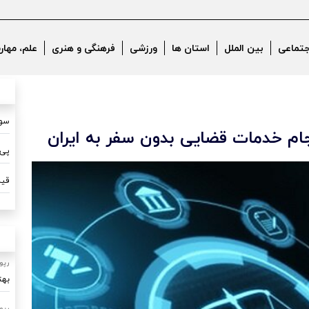
جتماعی
بین الملل
استان ها
ورزشی
فرهنگی و هنری
علم، مهار
سون
انجام خدمات قضایی بدون سفر به ایران
پی 
قیم
رپو
بهت
رپو