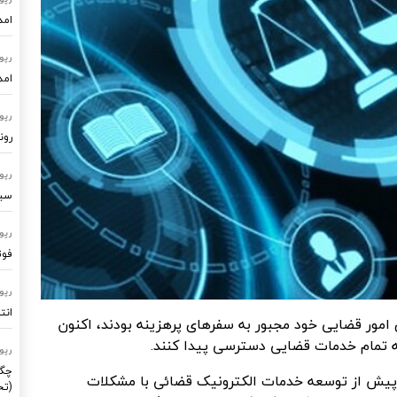
امد
رپو
امد
رپو
رون
رپو
سیستم
رپو
فوت
رپو
انت
 امور قضایی خود مجبور به سفرهای پرهزینه بودند، اکنون
 به تمام خدمات قضایی دسترسی پیدا کنند.
رپو
چگو
 پیش از توسعه خدمات الکترونیک قضائی با مشکلات
(تح