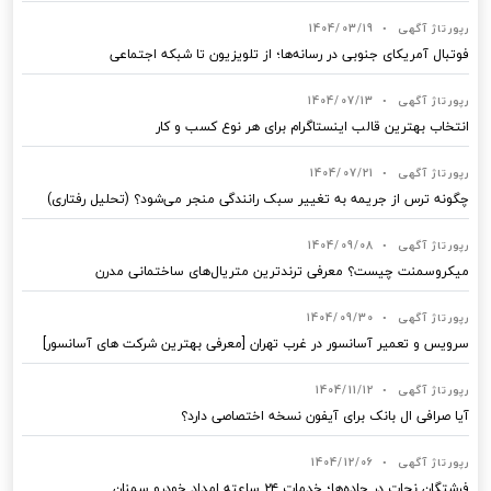
رپورتاژ آگهی
•
1404/03/19
فوتبال آمریکای جنوبی در رسانه‌ها؛ از تلویزیون تا شبکه اجتماعی
رپورتاژ آگهی
•
1404/07/13
انتخاب بهترین قالب‌ اینستاگرام برای هر نوع کسب‌ و کار
رپورتاژ آگهی
•
1404/07/21
چگونه ترس از جریمه به تغییر سبک رانندگی منجر می‌شود؟ (تحلیل رفتاری)
رپورتاژ آگهی
•
1404/09/08
میکروسمنت چیست؟ معرفی ترندترین متریال‌های ساختمانی مدرن
رپورتاژ آگهی
•
1404/09/30
سرویس و تعمیر آسانسور در غرب تهران [معرفی بهترین شرکت های آسانسور]
رپورتاژ آگهی
•
1404/11/12
آیا صرافی ال بانک برای آیفون نسخه اختصاصی دارد؟
رپورتاژ آگهی
•
1404/12/06
فرشتگان نجات در جاده‌ها؛ خدمات ۲۴ ساعته امداد خودرو سمنان