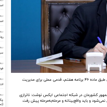
امد
رپو
امد
رپو
رون
رپو
سیستم
رپو
فوت
رئیس‌جمهور تأکید کرد: تشکیل سازمان بهینه‌سازی طبق ماده ۴۶ برنامه هفتم، قدمی عملی برای مدیریت
رپو
انت
مهور کشورمان در شبکه اجتماعی ایکس نوشت:
ناترازی
رپو
ی‌شود و باید واقع‌بینانه و مرحله‌به‌مرحله پیش رفت.
چگو
(تح