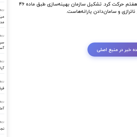
وی افزود: از ابتدا تأکید کردم باید بر اساس برنامه هفتم حرکت کرد. تشکیل سازمان بهینه‌سازی طبق ماده ۴۶
رپو
ناترازی
و سامان‌دادن یارانه‌هاست.
میک
مدر
رپو
سرو
آسا
ه خبر در منبع اصلی
رپو
آیا
رپو
فرشتگ
رپو
آما
رپو
نجا