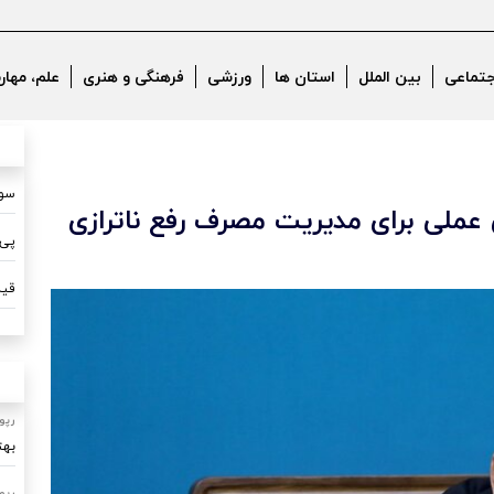
جتماعی
بین الملل
استان ها
ورزشی
فرهنگی و هنری
علم، مهار
سون
عملی برای مدیریت مصرف رفع ناترازی
پی 
قیم
رپو
بهت
رپو