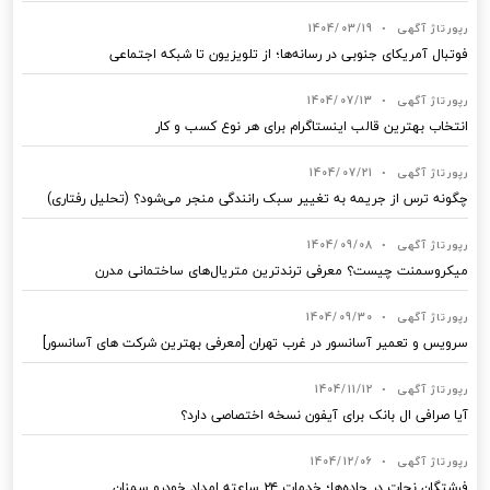
رپورتاژ آگهی
•
1404/03/19
فوتبال آمریکای جنوبی در رسانه‌ها؛ از تلویزیون تا شبکه اجتماعی
رپورتاژ آگهی
•
1404/07/13
انتخاب بهترین قالب‌ اینستاگرام برای هر نوع کسب‌ و کار
رپورتاژ آگهی
•
1404/07/21
چگونه ترس از جریمه به تغییر سبک رانندگی منجر می‌شود؟ (تحلیل رفتاری)
رپورتاژ آگهی
•
1404/09/08
میکروسمنت چیست؟ معرفی ترندترین متریال‌های ساختمانی مدرن
رپورتاژ آگهی
•
1404/09/30
سرویس و تعمیر آسانسور در غرب تهران [معرفی بهترین شرکت های آسانسور]
رپورتاژ آگهی
•
1404/11/12
آیا صرافی ال بانک برای آیفون نسخه اختصاصی دارد؟
رپورتاژ آگهی
•
1404/12/06
فرشتگان نجات در جاده‌ها؛ خدمات ۲۴ ساعته امداد خودرو سمنان