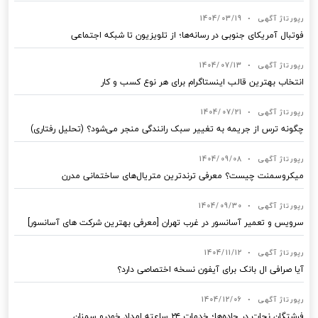
رپورتاژ آگهی
•
1404/03/19
فوتبال آمریکای جنوبی در رسانه‌ها؛ از تلویزیون تا شبکه اجتماعی
رپورتاژ آگهی
•
1404/07/13
انتخاب بهترین قالب‌ اینستاگرام برای هر نوع کسب‌ و کار
رپورتاژ آگهی
•
1404/07/21
چگونه ترس از جریمه به تغییر سبک رانندگی منجر می‌شود؟ (تحلیل رفتاری)
رپورتاژ آگهی
•
1404/09/08
میکروسمنت چیست؟ معرفی ترندترین متریال‌های ساختمانی مدرن
رپورتاژ آگهی
•
1404/09/30
سرویس و تعمیر آسانسور در غرب تهران [معرفی بهترین شرکت های آسانسور]
رپورتاژ آگهی
•
1404/11/12
آیا صرافی ال بانک برای آیفون نسخه اختصاصی دارد؟
رپورتاژ آگهی
•
1404/12/06
فرشتگان نجات در جاده‌ها؛ خدمات ۲۴ ساعته امداد خودرو سمنان