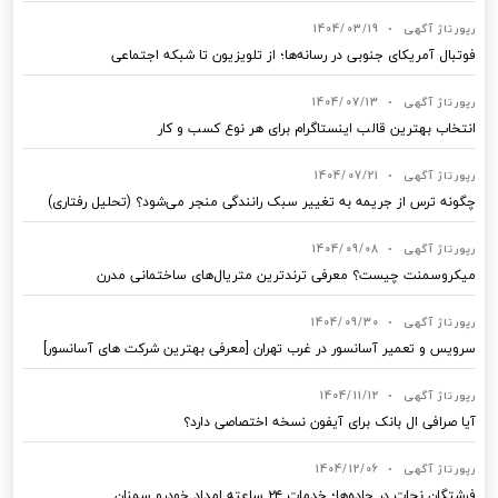
رپورتاژ آگهی
•
1404/03/19
فوتبال آمریکای جنوبی در رسانه‌ها؛ از تلویزیون تا شبکه اجتماعی
رپورتاژ آگهی
•
1404/07/13
انتخاب بهترین قالب‌ اینستاگرام برای هر نوع کسب‌ و کار
رپورتاژ آگهی
•
1404/07/21
چگونه ترس از جریمه به تغییر سبک رانندگی منجر می‌شود؟ (تحلیل رفتاری)
رپورتاژ آگهی
•
1404/09/08
میکروسمنت چیست؟ معرفی ترندترین متریال‌های ساختمانی مدرن
رپورتاژ آگهی
•
1404/09/30
سرویس و تعمیر آسانسور در غرب تهران [معرفی بهترین شرکت های آسانسور]
رپورتاژ آگهی
•
1404/11/12
آیا صرافی ال بانک برای آیفون نسخه اختصاصی دارد؟
رپورتاژ آگهی
•
1404/12/06
فرشتگان نجات در جاده‌ها؛ خدمات ۲۴ ساعته امداد خودرو سمنان