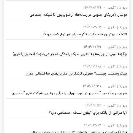
رپورتاژ آگهی
•
1404/03/19
فوتبال آمریکای جنوبی در رسانه‌ها؛ از تلویزیون تا شبکه اجتماعی
رپورتاژ آگهی
•
1404/07/13
انتخاب بهترین قالب‌ اینستاگرام برای هر نوع کسب‌ و کار
رپورتاژ آگهی
•
1404/07/21
چگونه ترس از جریمه به تغییر سبک رانندگی منجر می‌شود؟ (تحلیل رفتاری)
رپورتاژ آگهی
•
1404/09/08
میکروسمنت چیست؟ معرفی ترندترین متریال‌های ساختمانی مدرن
رپورتاژ آگهی
•
1404/09/30
سرویس و تعمیر آسانسور در غرب تهران [معرفی بهترین شرکت های آسانسور]
رپورتاژ آگهی
•
1404/11/12
آیا صرافی ال بانک برای آیفون نسخه اختصاصی دارد؟
رپورتاژ آگهی
•
1404/12/06
فرشتگان نجات در جاده‌ها؛ خدمات ۲۴ ساعته امداد خودرو سمنان