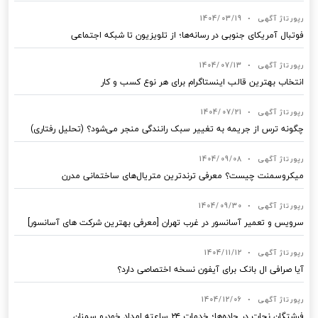
رپورتاژ آگهی
•
1404/03/19
فوتبال آمریکای جنوبی در رسانه‌ها؛ از تلویزیون تا شبکه اجتماعی
رپورتاژ آگهی
•
1404/07/13
انتخاب بهترین قالب‌ اینستاگرام برای هر نوع کسب‌ و کار
رپورتاژ آگهی
•
1404/07/21
چگونه ترس از جریمه به تغییر سبک رانندگی منجر می‌شود؟ (تحلیل رفتاری)
رپورتاژ آگهی
•
1404/09/08
میکروسمنت چیست؟ معرفی ترندترین متریال‌های ساختمانی مدرن
رپورتاژ آگهی
•
1404/09/30
سرویس و تعمیر آسانسور در غرب تهران [معرفی بهترین شرکت های آسانسور]
رپورتاژ آگهی
•
1404/11/12
آیا صرافی ال بانک برای آیفون نسخه اختصاصی دارد؟
رپورتاژ آگهی
•
1404/12/06
فرشتگان نجات در جاده‌ها؛ خدمات ۲۴ ساعته امداد خودرو سمنان