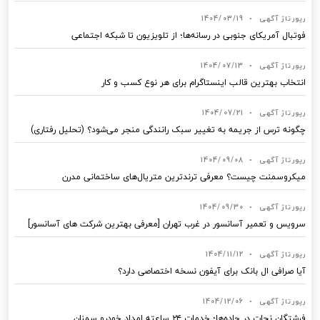
رپورتاژ آگهی
•
1404/03/19
فوتبال آمریکای جنوبی در رسانه‌ها؛ از تلویزیون تا شبکه اجتماعی
رپورتاژ آگهی
•
1404/07/13
انتخاب بهترین قالب‌ اینستاگرام برای هر نوع کسب‌ و کار
رپورتاژ آگهی
•
1404/07/21
چگونه ترس از جریمه به تغییر سبک رانندگی منجر می‌شود؟ (تحلیل رفتاری)
رپورتاژ آگهی
•
1404/09/08
میکروسمنت چیست؟ معرفی ترندترین متریال‌های ساختمانی مدرن
رپورتاژ آگهی
•
1404/09/30
سرویس و تعمیر آسانسور در غرب تهران [معرفی بهترین شرکت های آسانسور]
رپورتاژ آگهی
•
1404/11/12
آیا صرافی ال بانک برای آیفون نسخه اختصاصی دارد؟
رپورتاژ آگهی
•
1404/12/06
فرشتگان نجات در جاده‌ها؛ خدمات ۲۴ ساعته امداد خودرو سمنان