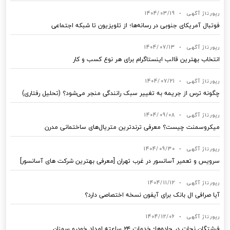
رپورتاژ آگهی
•
1404/03/19
فوتبال آمریکای جنوبی در رسانه‌ها؛ از تلویزیون تا شبکه اجتماعی
رپورتاژ آگهی
•
1404/07/13
انتخاب بهترین قالب‌ اینستاگرام برای هر نوع کسب‌ و کار
رپورتاژ آگهی
•
1404/07/21
چگونه ترس از جریمه به تغییر سبک رانندگی منجر می‌شود؟ (تحلیل رفتاری)
رپورتاژ آگهی
•
1404/09/08
میکروسمنت چیست؟ معرفی ترندترین متریال‌های ساختمانی مدرن
رپورتاژ آگهی
•
1404/09/30
سرویس و تعمیر آسانسور در غرب تهران [معرفی بهترین شرکت های آسانسور]
رپورتاژ آگهی
•
1404/11/12
آیا صرافی ال بانک برای آیفون نسخه اختصاصی دارد؟
رپورتاژ آگهی
•
1404/12/06
فرشتگان نجات در جاده‌ها؛ خدمات ۲۴ ساعته امداد خودرو سمنان