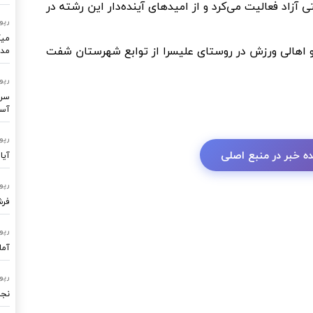
م و در رشته کشتی آزاد فعالیت می‌کرد و از امیدهای آینده‌دار این رشته در
رپو
میک
 و اهالی ورزش در روستای علیسرا از توابع شهرستان شفت
مدر
رپو
سرو
آسا
رپو
ه خبر در منبع اصلی
آیا
رپو
فرشتگ
رپو
آما
رپو
نجا