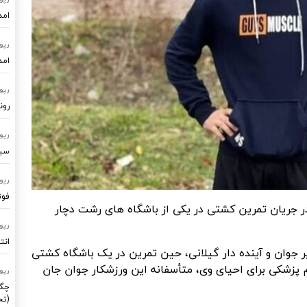
امد
رپو
امد
رپو
رون
رپو
سیستم
رپو
فوت
 جریان تمرین کشتی در یکی از باشگاه های رشت دچار
رپو
انت
جوان و آینده دار گیلانی، حین تمرین در یک باشگاه کشتی
پزشکی برای احیای وی، متأسفانه این ورزشکار جوان جان
رپو
چگو
(تح