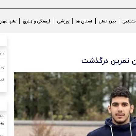
جتماعی
بین الملل
استان ها
ورزشی
فرهنگی و هنری
علم، مهار
سون
پی 
قیم
رپو
بهت
رپو