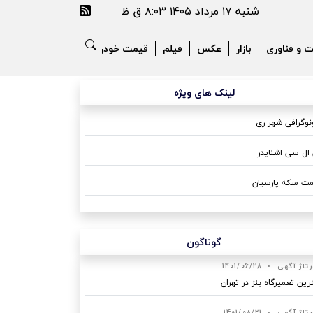
شنبه ۱۷ مرداد ۱۴۰۵ ۸:۰۳ ق ظ
ت و فناوری
بازار
عکس
فیلم
قیمت خودرو
لینک های ویژه
وگرافی شهر ری
ال سی اشنایدر
ت سکه پارسیان
گوناگون
رتاژ آگهی
•
1401/06/28
رین تعمیرگاه بنز در تهران
رتاژ آگهی
•
1401/08/21