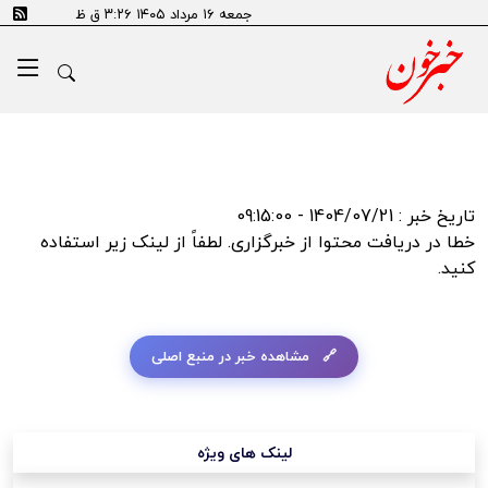
error:Could not resolve host: tn.ai
جمعه ۱۶ مرداد ۱۴۰۵ ۳:۲۶ ق ظ
تاریخ خبر : 1404/07/21 - 09:15:00
خطا در دریافت محتوا از خبرگزاری. لطفاً از لینک زیر استفاده
کنید.
مشاهده خبر در منبع اصلی
لینک های ویژه