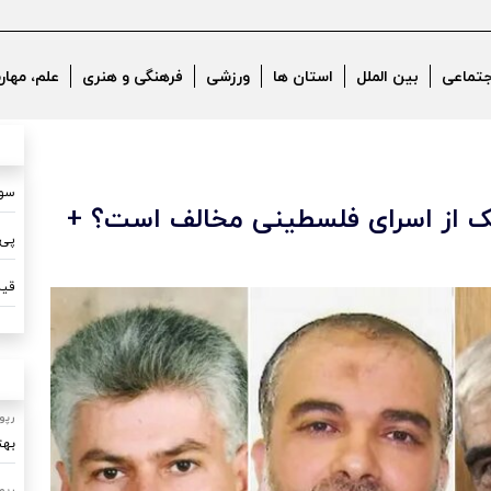
جتماعی
بین الملل
استان ها
ورزشی
فرهنگی و هنری
علم، مهار
سون
یک از اسرای فلسطینی مخالف است؟ +
پی 
قیم
رپو
بهت
رپو