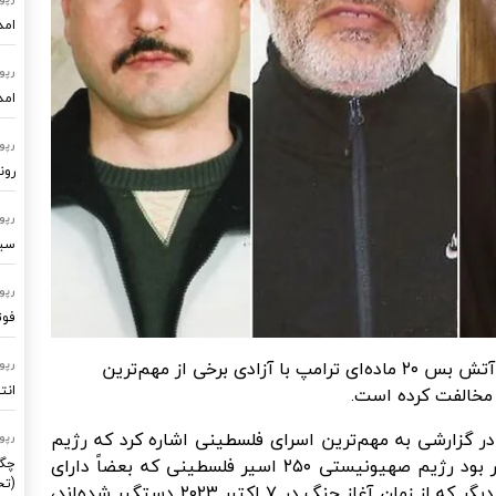
امد
رپو
امد
رپو
رون
رپو
سیستم
رپو
فوت
رژیم صهیونیستی ضمن کارشکنی در اجرای توافق آتش بس ۲۰ ماده‌ای ترامپ با آزادی برخی از مهم‌ترین
رپو
انت
مخالفت کرده است.
ر گزارشی به مهم‌ترین اسرای فلسطینی اشاره کرد که رژیم
رپو
قرار بود رژیم صهیونیستی ۲۵۰ اسیر فلسطینی که بعضاً دارای
چگو
(تح
چندین حکم حبس ابد هستند را به علاوه ۱۷۰۰ نفر دیگر که از زمان آغاز جنگ در ۷ اکتبر ۲۰۲۳ دستگیر شده‌اند،