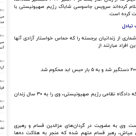
اعلام کرده‌اند سرویس جاسوسی شاباک رژیم صهیونیستی با
رپو
فت کرده است.
میک
مدر
تبادل
رپو
اری از زندانیان برجسته را که حماس خواستار آزادی آنها
سرو
افراد عبارتند از:
آسا
رپو
آیا
رپو
فرشتگ
او دبیرکل جبهه مردمی برای آزادی فلسطین است که دادگاه نظامی رژیم صهیونیستی، وی را به ۳۰ سال زندان
رپو
آما
رپو
ت. وی به عضویت در گردان‌های عزالدین قسام و رهبری
نجا
 عیاش، رهبر قسام متهم شده که منجر به هلاکت ده‌ها