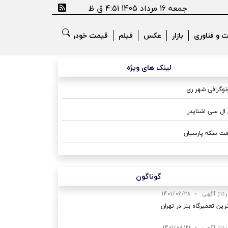
جمعه ۱۶ مرداد ۱۴۰۵ ۴:۵۱ ق ظ
ت و فناوری
بازار
عکس
فیلم
قیمت خودرو
لینک های ویژه
وگرافی شهر ری
ال سی اشنایدر
ت سکه پارسیان
گوناگون
رتاژ آگهی
•
1401/06/28
رین تعمیرگاه بنز در تهران
رتاژ آگهی
•
1401/08/21