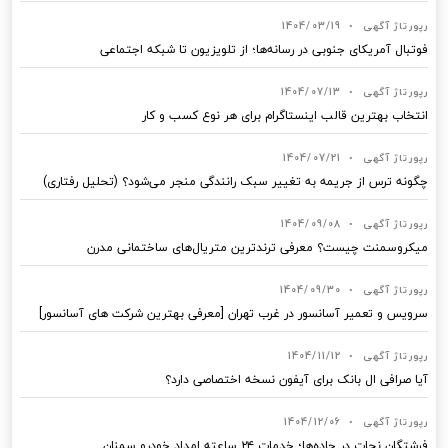
رپورتاژ آگهی
•
1404/03/19
فوتبال آمریکای جنوبی در رسانه‌ها؛ از تلویزیون تا شبکه اجتماعی
رپورتاژ آگهی
•
1404/07/13
انتخاب بهترین قالب‌ اینستاگرام برای هر نوع کسب‌ و کار
رپورتاژ آگهی
•
1404/07/21
چگونه ترس از جریمه به تغییر سبک رانندگی منجر می‌شود؟ (تحلیل رفتاری)
رپورتاژ آگهی
•
1404/09/08
میکروسمنت چیست؟ معرفی ترندترین متریال‌های ساختمانی مدرن
رپورتاژ آگهی
•
1404/09/30
سرویس و تعمیر آسانسور در غرب تهران [معرفی بهترین شرکت های آسانسور]
رپورتاژ آگهی
•
1404/11/12
آیا صرافی ال بانک برای آیفون نسخه اختصاصی دارد؟
رپورتاژ آگهی
•
1404/12/06
فرشتگان نجات در جاده‌ها؛ خدمات ۲۴ ساعته امداد خودرو سمنان