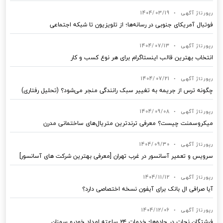
رپورتاژ آگهی
•
1404/03/19
فوتبال آمریکای جنوبی در رسانه‌ها؛ از تلویزیون تا شبکه اجتماعی
رپورتاژ آگهی
•
1404/07/13
انتخاب بهترین قالب‌ اینستاگرام برای هر نوع کسب‌ و کار
رپورتاژ آگهی
•
1404/07/21
چگونه ترس از جریمه به تغییر سبک رانندگی منجر می‌شود؟ (تحلیل رفتاری)
رپورتاژ آگهی
•
1404/09/08
میکروسمنت چیست؟ معرفی ترندترین متریال‌های ساختمانی مدرن
رپورتاژ آگهی
•
1404/09/30
سرویس و تعمیر آسانسور در غرب تهران [معرفی بهترین شرکت های آسانسور]
رپورتاژ آگهی
•
1404/11/12
آیا صرافی ال بانک برای آیفون نسخه اختصاصی دارد؟
رپورتاژ آگهی
•
1404/12/06
فرشتگان نجات در جاده‌ها؛ خدمات ۲۴ ساعته امداد خودرو سمنان