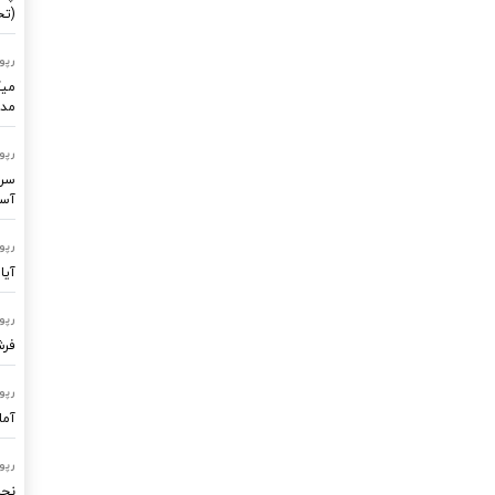
(تح
رپو
میک
مدر
رپو
سرو
آسا
رپو
آیا
رپو
فرشتگ
رپو
آما
رپو
نجا