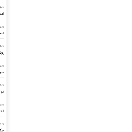
رپو
امد
رپو
امد
رپو
رون
رپو
سیستم
رپو
فوت
رپو
انت
رپو
چگو