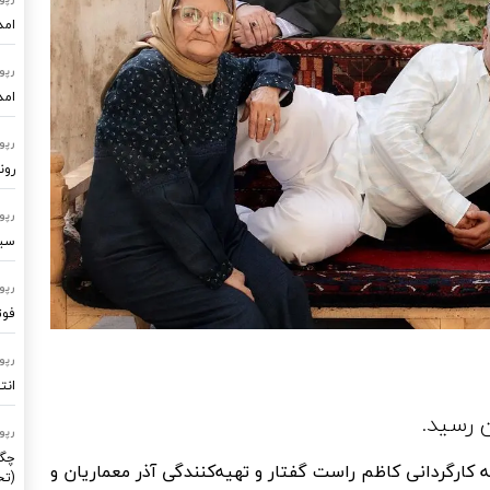
امد
رپو
امد
رپو
رون
رپو
سیستم
رپو
فوت
رپو
انت
 رسید.
رپو
چگو
ه کارگردانی کاظم راست گفتار و تهیه‌کنندگی آذر معماریان و
(تح