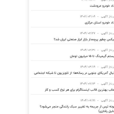
اد خودرو مرودشت
رتاژ آگهی
•
1402/03/09
اد خودرو استان مرکزی
رتاژ آگهی
•
1404/02/27
یکس چطور پرچمدار بازار ابزار صنعتی ایران شد؟
رتاژ آگهی
•
1404/02/31
 گیمینگ تا ۱۵ میلیون تومان
رتاژ آگهی
•
1404/03/19
بال آمریکای جنوبی در رسانه‌ها؛ از تلویزیون تا شبکه اجتماعی
رتاژ آگهی
•
1404/07/13
خاب بهترین قالب‌ اینستاگرام برای هر نوع کسب‌ و کار
رتاژ آگهی
•
1404/07/21
نه ترس از جریمه به تغییر سبک رانندگی منجر می‌شود؟
لیل رفتاری)