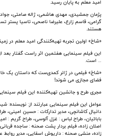
امید معلم به پایان رسید.
پژمان جمشیدی، مهدی هاشمی، ژاله صامتی، جواد پو
گرامی، قاسم زارع، علیرضا ناصحی، تاسیا پستر تسو
هستند.
«شاخ» اولین تجربه تهیه‌کنندگی امید معلم در زمی
این فیلم سینمایی هفتمین اثر راست گفتار بعد 
… است.
«شاخ» فیلمی در ژانر کمدی‌ست که داستان یک خانو
فضای مجازی می شوند!
مجری طرح و جانشین تهیه‌کننده این فیلم سینمای
عوامل این فیلم سینمایی عبارتند از: نویسنده: شیما 
دانیال کاشانچی، مدیر تدارکات : حسین امینی، طرا
بابائیان، طراح لباس : غزل آلوسی، طراح گریم : امید
اصلان زاده، فیلم بردار پشت صحنه : ساجده قربانی، 
زاده، منشی صحنه : داریوش اسقایی، مدیر روابط عم