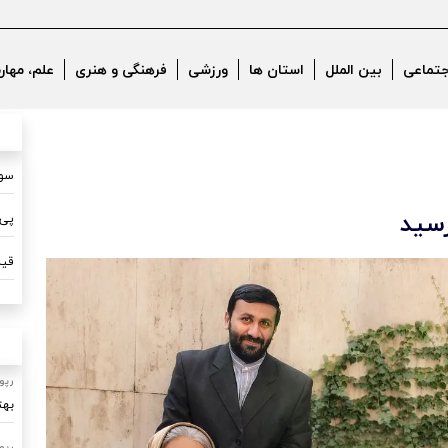
جتماعی
بین الملل
استان ها
ورزشی
فرهنگی و هنری
علم، مهار
سون
رسید
پی 
قیم
رپو
بهت
رپو