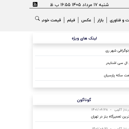
شنبه ۱۷ مرداد ۱۴۰۵ ۱۶:۵۵ ب ظ
ت و فناوری
بازار
عکس
فیلم
قیمت خودرو
لینک های ویژه
وگرافی شهر ری
ال سی اشنایدر
ت سکه پارسیان
گوناگون
رتاژ آگهی
•
1401/06/28
رین تعمیرگاه بنز در تهران
رتاژ آگهی
•
1401/08/21