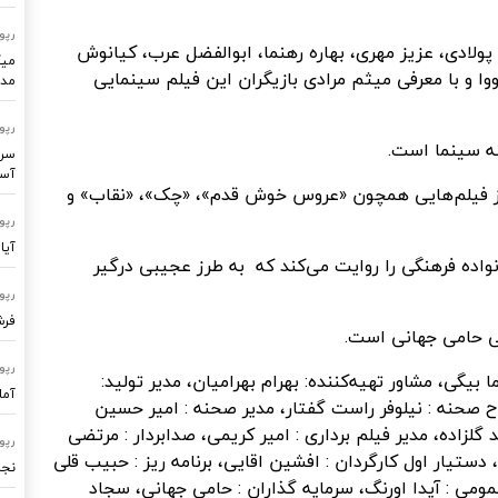
رپو
لادی، عزیز مهری، بهاره رهنما، ابوالفضل عرب، کیانوش
میک
وا و با معرفی میثم مرادی بازیگران این فیلم سینمایی
مدر
رپو
نه سینما است.
سرو
آسا
از فیلم‌هایی همچون «عروس خوش قدم»، «چک»، «نقاب» و
رپو
آیا
اده فرهنگی را روایت می‌کند که به طرز عجیبی درگیر
رپو
فرشتگ
ی حامی جهانی است.
رپو
بیگی، مشاور تهیه‌کننده: بهرام بهرامیان، مدیر تولید:
آما
ح صحنه : نیلوفر راست گفتار، مدیر صحنه : امیر حسین
 گلزاده، مدیر فیلم برداری : امیر کریمی، صدابردار : مرتضی
رپو
دستیار اول کارگردان : افشین اقایی، برنامه ریز : حبیب قلی
نجا
ومی : آیدا اورنگ، سرمایه گذاران : حامی جهانی، سجاد