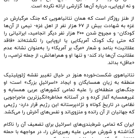
و نه اروپایی، درباره آن‌ها گزارشی ارائه نکرده است.
از طنز روزگار است که همان نتانیاهویی که جنگ مرگبارش در
غزه به شهادت بیش از ۶۷ هزار نفر از اهل غزه- نیمی از آن‌ها
کودکان- و مجروح شدن ۲۰۰ هزار نفر دیگر انجامید، ایرانیانی را
که حتی یک کودک آمریکایی یا اروپایی را نکشته‌اند «فاقد
عقلانیت» بنامد و شعار «مرگ بر آمریکا» را به‌عنوان نشانه عدم
عقلانیت آن‌ها یاد کند- و تنها او و همراهانش، از جمله ترامپ، را
«عاقل» بداند.
نتانیاهوی شکست‌خورده هنوز در خیال تغییر نقشه ژئوپلیتیک
منطقه به زیان همسایگان و ایجاد «اسرائیلِ بزرگ» است؛ او
جنگ‌های منطقه‌ای را علیه تمامی کشورهای عربی همسایه و
غیرهمسایه آغاز کرده و در آستانه مخاطره‌انگیزترین ماجراجویی
نظامی در تاریخ کوتاه و نژادپرستانه این رژیم قرار دارد- رژیمی
که جهانیان از آن رانده و منزوی‌اند و نفس‌های آخرش را می‌کشد.
ایران که تمامی شرط‌بندی‌های اسرائیل برای تضعیف آن را ناکام
گذاشته و شورش مردمی علیه رهبری‌اش را، در مواجهه با حمله