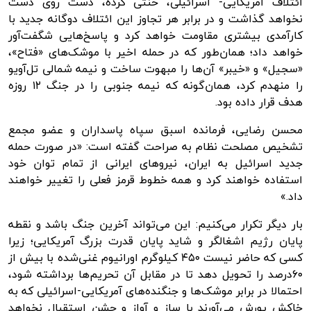
ائتلاف آمریکایی- اسرائیلی، خنثی کرده، دست روی دست
نخواهد گذاشت و در برابر هر تجاوز این ائتلاف دوگانه جدید با
کارآمدی بیشتری مقاومت خواهد کرد و پاسخ‌هایی شگفت‌آور
خواهد داد؛ همان‌طور که در حمله اخیر با موشک‌های «فتاح»،
«سجیل» و «خیبر» آن‌ها را مبهوت ساخت و نیمه شمالی تل‌آویو
را منهدم کرد، همان‌گونه که نیمه جنوبی را در جنگ ۱۲ روزه
هدف قرار داده بود.
محسن رضایی، فرمانده اسبق سپاه پاسداران و عضو مجمع
تشخیص مصلحت نظام به صراحت گفته است: «در صورت حمله
جدید اسرائیل به ایران، نیروهای ایرانی از تمام توان خود
استفاده خواهند کرد و همه خطوط قرمز فعلی را تغییر خواهند
داد.»
بار دیگر تکرار می‌کنیم: این می‌تواند آخرین جنگ باشد و نقطه
پایان رژیم اشغالگر و شاید پایان قدرت بزرگ آمریکایی؛ زیرا
کسی که حاضر نیست ۴۵۰ کیلوگرم اورانیوم غنی‌شده با بیش از
۶۰درصد را تحویل دهد تا در مقابل آن تحریم‌ها برداشته شود،
احتمالا در برابر موشک‌ها و جنگنده‌های آمریکایی-اسرائیلی که به
خاکش یورش می‌آورند با ساز و آواز و جشن استقبال نخواهد