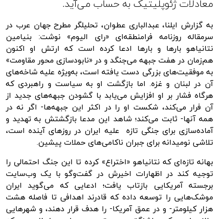
معادلات ژئوپلیتیک به حساب می‌آید.
به گزارش ایلنا، عبدالباری عطوان، تحلیلگر مطرح جهان عرب در
سرمقاله روزنامه فرامنطقه‌ای «رای الیوم» نوشت: بنیامین
نتانیاهو بارها و بارها ادعا کرده است که ارتش او اکنون
هم‌زمان در هفت جبهه می‌جنگد و در «نابودسازی محور مقاومت»
به موفقیت‌های بزرگی دست یافته است، به‌ویژه علیه شاخه‌های
آن در لبنان و غزه. اما بازگشت او به سیاست و راهبردی که
هرگاه فشار بر او افزایش می‌یابد با گشودن جبهه‌های جدید از
آن فرار می‌کند، شکست او را در اکثر این جبهه‌ها- اگر نه در
همه آنها- ثابت می‌کند؛ شاهد این مدعا بازگشتش به تهدید و
آماده‌سازی برای جنگی تازه‌ علیه ایران در روزهای آینده است،
تلاشی نومیدانه برای جبران ناکامی‌های حملات پیشین.
بهانه تازه‌ای که نتانیاهو «اختراع» کرده تا این جنگ احتمالی را
توجیه کند در اظهارات اخیرش در گفت‌وگو با یک وب‌سایت
برجسته آمریکایی بازتاب یافت؛ ادعایی که می‌گوید ایران
موشک‌هایی را توسعه داده که قادرند اهدافی تا فاصله هشت
هزار کیلومتر- و در عمق آمریکا- را هدف قرار دهند، و شهرهایی