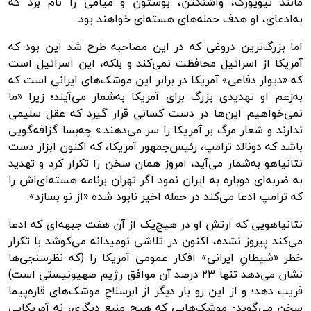
مانند نیویورک، واشنگتن، بوستون و میامی را نام برد که
به‌ادعای، او هدف حمله‌های هسته‌ای خواهند بود.
اما بزرگ‌ترین دروغی که در این مصاحبه طرح شد این بود که
آمریکا از اسرائیل محافظت نمی‌کند و بلکه، این اسرائیل است
که «دیوار دفاعی» آمریکا در برابر این موشک‌های ایرانی است که
به‌زعم او تهدیدی بزرگ برای آمریکا به‌شمار می‌آیند؛ زیرا «ما
نمی‌خواهیم این‌ها در دست کسانی قرار گیرد که عقل سلیمی
ندارند و شعار مرگ بر آمریکا را سر می‌دهند.» چه‌بسا گزافه‌گویی
باشد که دونالد ترامپ، رئیس‌جمهور آمریکا، که اکنون ابزار دست
نتانیاهو به‌شمار می‌آید، امروز همان سخن را تکرار کرد و تهدید
به ضربه‌ای دوباره به ایران نمود اگر تهران برنامه هسته‌ای‌اش را
که ترامپ ادعا می‌کند در حمله اخیر نابود شده «از نو بسازد».
نتانیاهویی که ارتش او در هیچ‌یک از آن هفت جبهه‌ای که ادعا
می‌کند پیروز نشده، اکنون در تلاشی نومیدانه می‌کوشد با تکرار
خطر «شیطانِ ایرانی» افکار عمومی آمریکا را (که نظرسنجی‌ها
نشان می‌دهد تنها ۲۳ درصد آن موافق رژیم صهیونیستی است)
فریب دهد؛ و از این رو بار دیگر از ابرسلاحِ موشک‌های قاره‌پیما
سخن می‌گوید- موشک‌هایی که هیچ منبع دیگری، نه آمریکایی