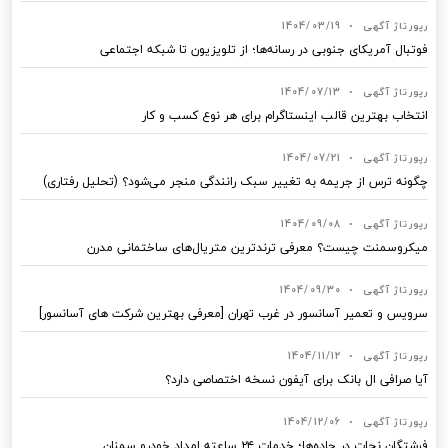
رپورتاژ آگهی
•
1404/03/19
فوتبال آمریکای جنوبی در رسانه‌ها؛ از تلویزیون تا شبکه اجتماعی
رپورتاژ آگهی
•
1404/07/13
انتخاب بهترین قالب‌ اینستاگرام برای هر نوع کسب‌ و کار
رپورتاژ آگهی
•
1404/07/21
چگونه ترس از جریمه به تغییر سبک رانندگی منجر می‌شود؟ (تحلیل رفتاری)
رپورتاژ آگهی
•
1404/09/08
میکروسمنت چیست؟ معرفی ترندترین متریال‌های ساختمانی مدرن
رپورتاژ آگهی
•
1404/09/30
سرویس و تعمیر آسانسور در غرب تهران [معرفی بهترین شرکت های آسانسور]
رپورتاژ آگهی
•
1404/11/12
آیا صرافی ال بانک برای آیفون نسخه اختصاصی دارد؟
رپورتاژ آگهی
•
1404/12/06
فرشتگان نجات در جاده‌ها؛ خدمات ۲۴ ساعته امداد خودرو سمنان