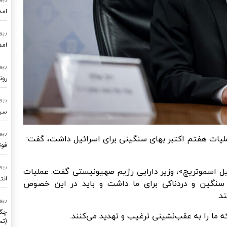
امد
رپو
امد
رپو
رون
رپو
سیستم
رپو
عملیات هفتم اکتبر بهای سنگینی برای اسرائیل داشت، گفت:
فوت
رپو
ئیل اسموتریچ»، وزیر دارایی رژیم صهیونیستی گفت: عملیات
انت
سنگین و دردناکی برای ما داشت و باید در این خصوص
د.
رپو
چگو
ما را به عقب‌نشینی ترغیب و تهدید می‌کنند.
(تح