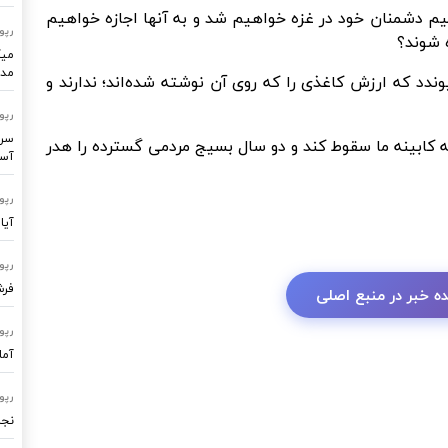
م دشمنان خود در غزه خواهیم شد و به آنها اجازه خواهیم
رپو
ه شوند؟
میک
مدر
یوندد که ارزش کاغذی را که روی آن نوشته شده‌اند؛ ندارند و
رپو
سرو
که کابینه ما سقوط کند و دو سال بسیج مردمی گسترده را هدر
آسا
رپو
آیا
رپو
فرشتگ
ه خبر در منبع اصلی
رپو
آما
رپو
نجا