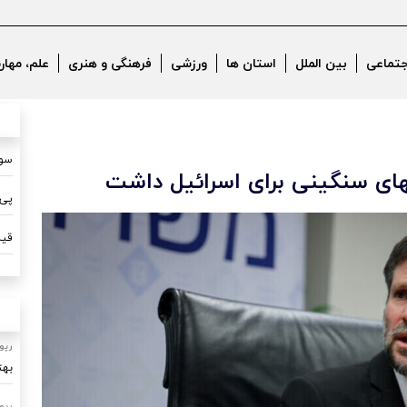
جتماعی
بین الملل
استان ها
ورزشی
فرهنگی و هنری
علم، مهار
سون
های سنگینی برای اسرائیل داشت
پی 
قیم
رپو
بهت
رپو