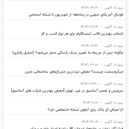
رپورتاژ آگهی
•
1404/03/19
فوتبال آمریکای جنوبی در رسانه‌ها؛ از تلویزیون تا شبکه اجتماعی
رپورتاژ آگهی
•
1404/07/13
انتخاب بهترین قالب‌ اینستاگرام برای هر نوع کسب‌ و کار
رپورتاژ آگهی
•
1404/07/21
چگونه ترس از جریمه به تغییر سبک رانندگی منجر می‌شود؟ (تحلیل رفتاری)
رپورتاژ آگهی
•
1404/09/08
میکروسمنت چیست؟ معرفی ترندترین متریال‌های ساختمانی مدرن
رپورتاژ آگهی
•
1404/09/30
سرویس و تعمیر آسانسور در غرب تهران [معرفی بهترین شرکت های آسانسور]
رپورتاژ آگهی
•
1404/11/12
آیا صرافی ال بانک برای آیفون نسخه اختصاصی دارد؟
رپورتاژ آگهی
•
1404/12/06
فرشتگان نجات در جاده‌ها؛ خدمات ۲۴ ساعته امداد خودرو سمنان