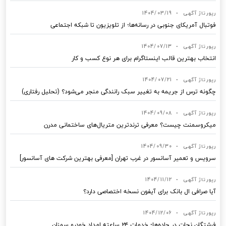
رپورتاژ آگهی
•
1404/03/19
فوتبال آمریکای جنوبی در رسانه‌ها؛ از تلویزیون تا شبکه اجتماعی
رپورتاژ آگهی
•
1404/07/13
انتخاب بهترین قالب‌ اینستاگرام برای هر نوع کسب‌ و کار
رپورتاژ آگهی
•
1404/07/21
چگونه ترس از جریمه به تغییر سبک رانندگی منجر می‌شود؟ (تحلیل رفتاری)
رپورتاژ آگهی
•
1404/09/08
میکروسمنت چیست؟ معرفی ترندترین متریال‌های ساختمانی مدرن
رپورتاژ آگهی
•
1404/09/30
سرویس و تعمیر آسانسور در غرب تهران [معرفی بهترین شرکت های آسانسور]
رپورتاژ آگهی
•
1404/11/12
آیا صرافی ال بانک برای آیفون نسخه اختصاصی دارد؟
رپورتاژ آگهی
•
1404/12/06
فرشتگان نجات در جاده‌ها؛ خدمات ۲۴ ساعته امداد خودرو سمنان