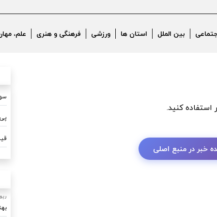
err
جتماعی
بین الملل
استان ها
ورزشی
فرهنگی و هنری
علم، مهار
سون
ر استفاده کنید.
پی 
قیم
ه خبر در منبع اصلی
رپو
بهت