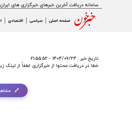
or:The requested URL returned error: 503 Backend fetch failed
سامانه دریافت آخرین خبرهای خبرگزاری های ایران
صفحه اصلی
سیاسی
اقتصادی
ا
تاریخ خبر : 1404/06/24 - 21:55:52
خطا در دریافت محتوا از خبرگزاری. لطفاً از لینک زی
مشاهد