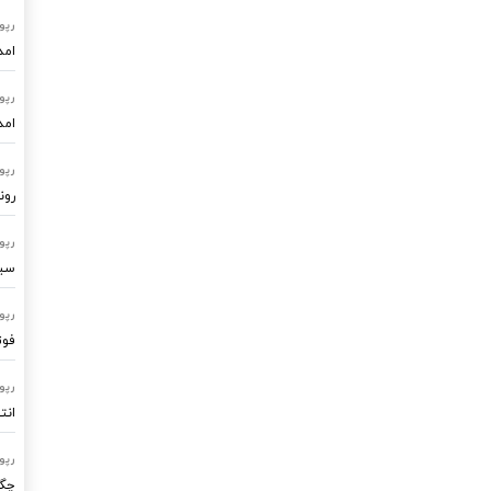
رپو
امد
رپو
امد
رپو
رون
رپو
سیستم
رپو
فوت
رپو
انت
رپو
چگو