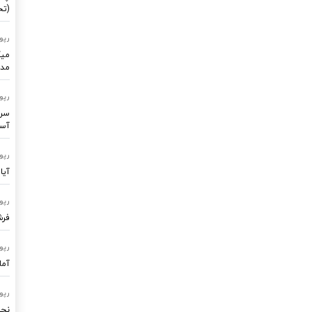
(تح
رپو
میک
مدر
رپو
سرو
آسا
رپو
آیا
رپو
فرشتگ
رپو
آما
رپو
نجا