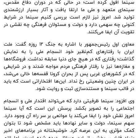
سینما افول کرده است؛ در حالی که در دوران دفاع مقدس،
سینمای متعهد و ملی ما ارتقا یافت و آثار بسیار ارزشمندی
تولید شد. امروز نیز لازم است بررسی کنیم سینما در شرایط
کنونی چه سهمی دارد و دولت و مسئولان فرهنگی چه نقشی در
تقویت آن ایفا می‌کنند.
معاون اول رئیس‌جمهور با اشاره به جنگ ۱۲ روزه گفت: ملت
ایران با رفتارهای کم‌نظیر خود انسجام ملی را به نمایش
گذاشت؛ رفتاری که در هیچ جای دنیا سابقه نداشت. فروشگاه‌ها
و مغازه‌ها نیز با رفتار فرهنگی مردم مواجه شدند و در شرایطی
که در کشورهای غربی پس از بحران
کرونا
قفسه‌ها خالی می‌شد،
در ایران چنین وضعیتی رخ نداد. این‌ها افتخاراتی است که باید
در قالب سینما و مستندسازی ثبت و روایت شود.
وی افزود: سینما ظرفیتی دارد که می‌تواند اقتدار ملی و انسجام
اجتماعی را به تصویر بکشد. پرسش این است که آیا سینما
امروز نقش خود را ایفا می‌کند یا موانعی بر سر راه آن وجود دارد.
سهم سینما، دولت و سایر نهادها باید مشخص شود تا بتوان
کمک مؤثری به این عرصه کرد. خوشبختانه در برنامه‌های اخیر
بنیاد فارابی، بخشی از این مسائل دیده شده است، اما لازم