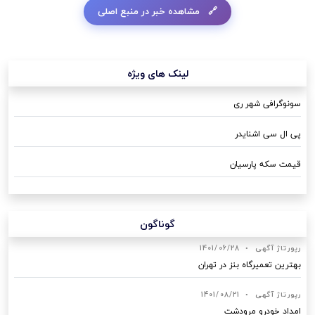
مشاهده خبر در منبع اصلی
لینک های ویژه
سونوگرافی شهر ری
پی ال سی اشنایدر
قیمت سکه پارسیان
گوناگون
رپورتاژ آگهی
•
1401/06/28
بهترین تعمیرگاه بنز در تهران
رپورتاژ آگهی
•
1401/08/21
امداد خودرو مرودشت