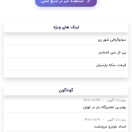
مشاهده خبر در منبع اصلی
لینک های ویژه
سونوگرافی شهر ری
پی ال سی اشنایدر
قیمت سکه پارسیان
گوناگون
رپورتاژ آگهی
•
1401/06/28
بهترین تعمیرگاه بنز در تهران
رپورتاژ آگهی
•
1401/08/21
امداد خودرو مرودشت