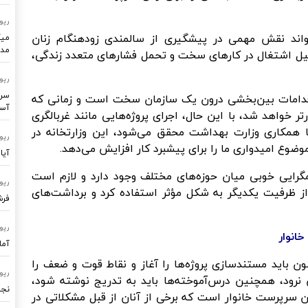
رپو
تواند نقش مهمی در پیشگیری از سالمندی زودهنگام زنان
میک
مدر
لیل اشتغال در کارهای سخت و تحمل فشارهای متعدد زندگی،
رپو
سرو
اقدامات بین‌بخشی درون یک سازمان سخت است و زمانی که
آسا
ر خواهد شد، با این حال، اجرای پروژه‌هایی مانند غربالگری
 همکاری وزارت بهداشت محقق می‌شود، این وزارتخانه در
رپو
وضوع امیدواری ما را برای پیشبرد کار افزایش می‌دهد.
آیا
رایی خوبی میان حوزه‌های مختلف وجود دارد و لازم است
رپو
 از ظرفیت یکدیگر به شکل مؤثر استفاده کرد و برداشت‌های
فرشتگ
رپو
انوار
آما
 باید مستندسازی پروژه‌ها را آغاز و نقاط قوت و ضعف را
رپو
ن نرود، همچنین درس‌آموخته‌ها باید به تدریج نوشته شود،
نجا
ما مشخص است و شامل ۲۸۴ هزار زن سرپرست خانوار است که برخی از آنان از قبل مشکلاتی در