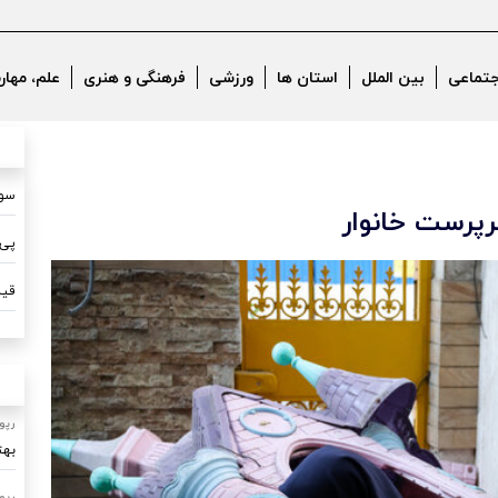
جتماعی
بین الملل
استان ها
ورزشی
فرهنگی و هنری
علم، مهار
سون
رپرست خانوار
پی 
قیم
رپو
بهت
رپو