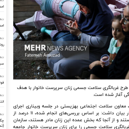
امد
رپو
امد
رپو
رون
رپو
سیستم
رپو
فوت
 طرح غربالگری سلامت جسمی زنان سرپرست خانوار با هدف
گی آغاز شده است.
رپو
انت
عاون سلامت اجتماعی بهزیستی در جلسه وبیناری اجرای
طرح غربالگری سلامت جسمی زنان سرپرست خانوار بیان داشت: بر اساس بررسی‌های انجام شده، ۱۱ درصد از
رپو
ستند و از آنجا که بخش عمده این زنان مادر هستند، سازمان
چگو
(تح
بالگری سلامت جسمی را برای زنان سرپرست خانوار جامعه