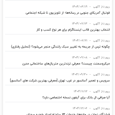
رپورتاژ آگهی
•
1404/03/19
فوتبال آمریکای جنوبی در رسانه‌ها؛ از تلویزیون تا شبکه اجتماعی
رپورتاژ آگهی
•
1404/07/13
انتخاب بهترین قالب‌ اینستاگرام برای هر نوع کسب‌ و کار
رپورتاژ آگهی
•
1404/07/21
چگونه ترس از جریمه به تغییر سبک رانندگی منجر می‌شود؟ (تحلیل رفتاری)
رپورتاژ آگهی
•
1404/09/08
میکروسمنت چیست؟ معرفی ترندترین متریال‌های ساختمانی مدرن
رپورتاژ آگهی
•
1404/09/30
سرویس و تعمیر آسانسور در غرب تهران [معرفی بهترین شرکت های آسانسور]
رپورتاژ آگهی
•
1404/11/12
آیا صرافی ال بانک برای آیفون نسخه اختصاصی دارد؟
رپورتاژ آگهی
•
1404/12/06
فرشتگان نجات در جاده‌ها؛ خدمات ۲۴ ساعته امداد خودرو سمنان