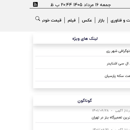
جمعه ۱۶ مرداد ۱۴۰۵ ۲۰:۴۴ ب ظ
ت و فناوری
بازار
عکس
فیلم
قیمت خودرو
لینک های ویژه
وگرافی شهر ری
ال سی اشنایدر
ت سکه پارسیان
گوناگون
رتاژ آگهی
•
1401/06/28
رین تعمیرگاه بنز در تهران
رتاژ آگهی
•
1401/08/21