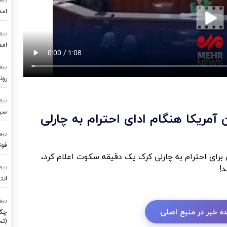
امد
رپو
امد
رپو
رون
رپو
سیستم
یکا هنگام ادای احترام به چارلی
رپو
فوت
ای احترام به چارلی کرک یک دقیقه سکوت اعلام کرد،
د!
رپو
انت
رپو
ه خبر در منبع اصلی
چگو
(تح