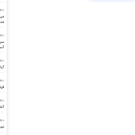
رپو
میک
مدر
رپو
سرو
آسا
رپو
آیا
رپو
فرشتگ
رپو
آما
رپو
نجا