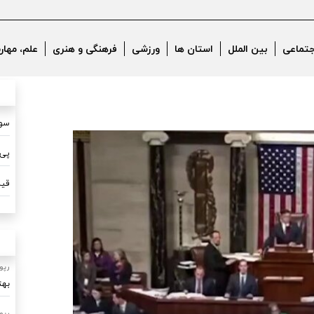
جتماعی
بین الملل
استان ها
ورزشی
فرهنگی و هنری
علم، مهار
سون
پی 
قیم
رپو
بهت
رپو