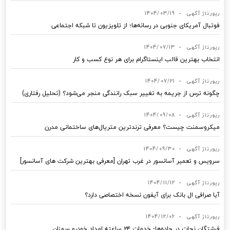
رپورتاژ آگهی
•
1404/03/19
فوتبال آمریکای جنوبی در رسانه‌ها؛ از تلویزیون تا شبکه اجتماعی
رپورتاژ آگهی
•
1404/07/13
انتخاب بهترین قالب‌ اینستاگرام برای هر نوع کسب‌ و کار
رپورتاژ آگهی
•
1404/07/21
چگونه ترس از جریمه به تغییر سبک رانندگی منجر می‌شود؟ (تحلیل رفتاری)
رپورتاژ آگهی
•
1404/09/08
میکروسمنت چیست؟ معرفی ترندترین متریال‌های ساختمانی مدرن
رپورتاژ آگهی
•
1404/09/30
سرویس و تعمیر آسانسور در غرب تهران [معرفی بهترین شرکت های آسانسور]
رپورتاژ آگهی
•
1404/11/12
آیا صرافی ال بانک برای آیفون نسخه اختصاصی دارد؟
رپورتاژ آگهی
•
1404/12/06
فرشتگان نجات در جاده‌ها؛ خدمات ۲۴ ساعته امداد خودرو سمنان