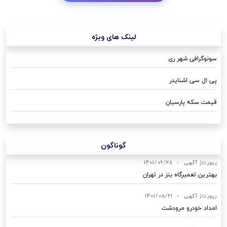
لینک های ویژه
سونوگرافی شهر ری
پی ال سی اشنایدر
قیمت سکه پارسیان
گوناگون
رپورتاژ آگهی
•
1401/06/28
بهترین تعمیرگاه بنز در تهران
رپورتاژ آگهی
•
1401/08/21
امداد خودرو مرودشت