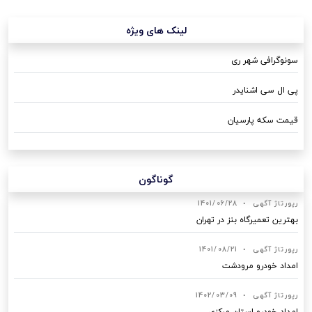
لینک های ویژه
سونوگرافی شهر ری
پی ال سی اشنایدر
قیمت سکه پارسیان
گوناگون
رپورتاژ آگهی
•
1401/06/28
بهترین تعمیرگاه بنز در تهران
رپورتاژ آگهی
•
1401/08/21
امداد خودرو مرودشت
رپورتاژ آگهی
•
1402/03/09
امداد خودرو استان مرکزی