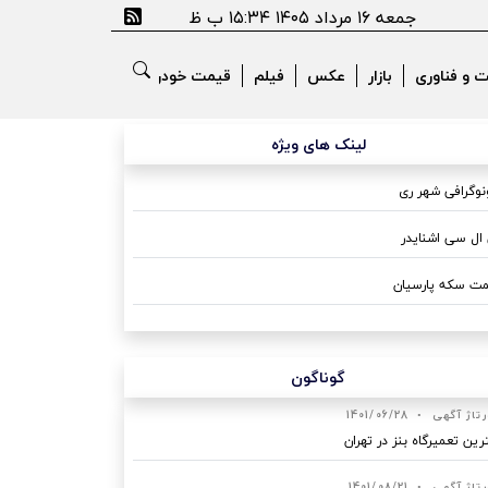
جمعه ۱۶ مرداد ۱۴۰۵ ۱۵:۳۴ ب ظ
ت و فناوری
بازار
عکس
فیلم
قیمت خودرو
لینک های ویژه
وگرافی شهر ری
ال سی اشنایدر
ت سکه پارسیان
گوناگون
رتاژ آگهی
•
1401/06/28
رین تعمیرگاه بنز در تهران
رتاژ آگهی
•
1401/08/21