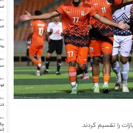
امد
رپو
امد
رپو
رون
رپو
سیستم
رپو
فوت
رپو
انت
رپو
ات را تقسیم کردند.
چگو
(تح