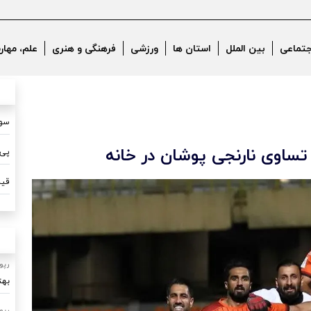
جتماعی
بین الملل
استان ها
ورزشی
فرهنگی و هنری
علم، مهار
سون
پی 
قیم
رپو
بهت
رپو