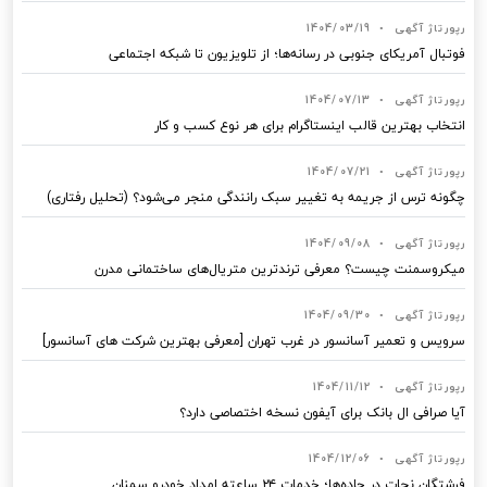
رپورتاژ آگهی
•
1404/03/19
فوتبال آمریکای جنوبی در رسانه‌ها؛ از تلویزیون تا شبکه اجتماعی
رپورتاژ آگهی
•
1404/07/13
انتخاب بهترین قالب‌ اینستاگرام برای هر نوع کسب‌ و کار
رپورتاژ آگهی
•
1404/07/21
چگونه ترس از جریمه به تغییر سبک رانندگی منجر می‌شود؟ (تحلیل رفتاری)
رپورتاژ آگهی
•
1404/09/08
میکروسمنت چیست؟ معرفی ترندترین متریال‌های ساختمانی مدرن
رپورتاژ آگهی
•
1404/09/30
سرویس و تعمیر آسانسور در غرب تهران [معرفی بهترین شرکت های آسانسور]
رپورتاژ آگهی
•
1404/11/12
آیا صرافی ال بانک برای آیفون نسخه اختصاصی دارد؟
رپورتاژ آگهی
•
1404/12/06
فرشتگان نجات در جاده‌ها؛ خدمات ۲۴ ساعته امداد خودرو سمنان