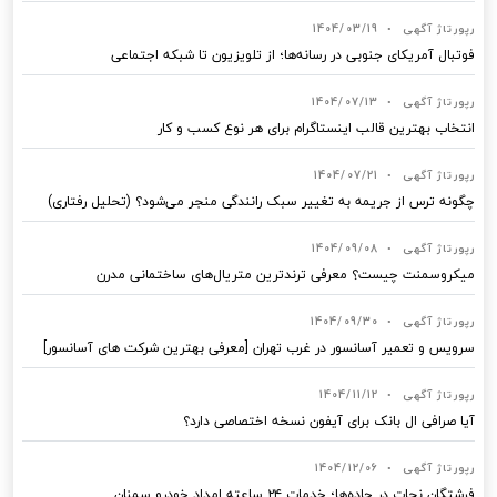
رپورتاژ آگهی
•
1404/03/19
فوتبال آمریکای جنوبی در رسانه‌ها؛ از تلویزیون تا شبکه اجتماعی
رپورتاژ آگهی
•
1404/07/13
انتخاب بهترین قالب‌ اینستاگرام برای هر نوع کسب‌ و کار
رپورتاژ آگهی
•
1404/07/21
چگونه ترس از جریمه به تغییر سبک رانندگی منجر می‌شود؟ (تحلیل رفتاری)
رپورتاژ آگهی
•
1404/09/08
میکروسمنت چیست؟ معرفی ترندترین متریال‌های ساختمانی مدرن
رپورتاژ آگهی
•
1404/09/30
سرویس و تعمیر آسانسور در غرب تهران [معرفی بهترین شرکت های آسانسور]
رپورتاژ آگهی
•
1404/11/12
آیا صرافی ال بانک برای آیفون نسخه اختصاصی دارد؟
رپورتاژ آگهی
•
1404/12/06
فرشتگان نجات در جاده‌ها؛ خدمات ۲۴ ساعته امداد خودرو سمنان