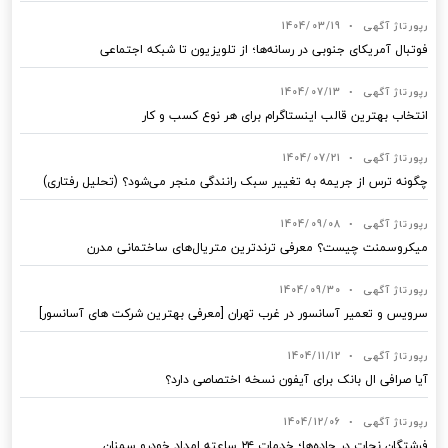
رپورتاژ آگهی
•
1404/03/19
فوتبال آمریکای جنوبی در رسانه‌ها؛ از تلویزیون تا شبکه اجتماعی
رپورتاژ آگهی
•
1404/07/13
انتخاب بهترین قالب‌ اینستاگرام برای هر نوع کسب‌ و کار
رپورتاژ آگهی
•
1404/07/21
چگونه ترس از جریمه به تغییر سبک رانندگی منجر می‌شود؟ (تحلیل رفتاری)
رپورتاژ آگهی
•
1404/09/08
میکروسمنت چیست؟ معرفی ترندترین متریال‌های ساختمانی مدرن
رپورتاژ آگهی
•
1404/09/30
سرویس و تعمیر آسانسور در غرب تهران [معرفی بهترین شرکت های آسانسور]
رپورتاژ آگهی
•
1404/11/12
آیا صرافی ال بانک برای آیفون نسخه اختصاصی دارد؟
رپورتاژ آگهی
•
1404/12/06
فرشتگان نجات در جاده‌ها؛ خدمات ۲۴ ساعته امداد خودرو سمنان