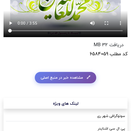
دریافت
32 MB
کد مطلب
6584059
مشاهده خبر در منبع اصلی
لینک های ویژه
سونوگرافی شهر ری
پی ال سی اشنایدر