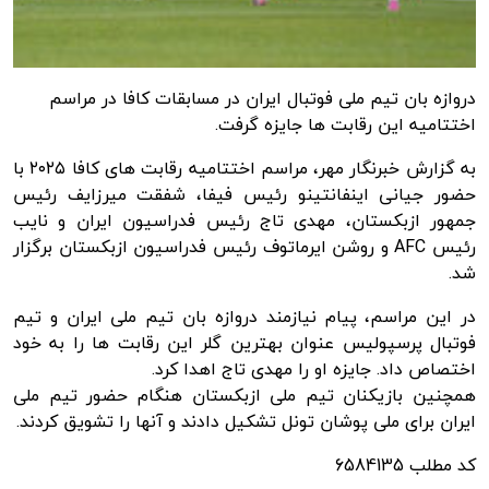
دروازه بان تیم ملی فوتبال ایران در مسابقات کافا در مراسم
اختتامیه این رقابت ها جایزه گرفت.
به گزارش
خبرنگار مهر
، مراسم اختتامیه رقابت های کافا ۲۰۲۵ با
حضور جیانی اینفانتینو رئیس فیفا، شفقت میرزایف رئیس
جمهور ازبکستان، مهدی تاج رئیس فدراسیون ایران و نایب
رئیس AFC و روشن ایرماتوف رئیس فدراسیون ازبکستان برگزار
شد.
در این مراسم، پیام نیازمند دروازه بان تیم ملی ایران و تیم
فوتبال پرسپولیس عنوان بهترین گلر این رقابت ها را به خود
اختصاص داد. جایزه او را مهدی تاج اهدا کرد.
همچنین بازیکنان تیم ملی ازبکستان هنگام حضور تیم ملی
ایران برای ملی پوشان تونل تشکیل دادند و آنها را تشویق کردند.
کد مطلب
6584135