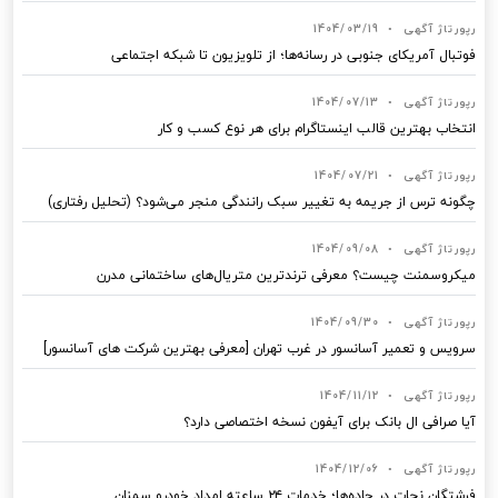
رپورتاژ آگهی
•
1404/03/19
فوتبال آمریکای جنوبی در رسانه‌ها؛ از تلویزیون تا شبکه اجتماعی
رپورتاژ آگهی
•
1404/07/13
انتخاب بهترین قالب‌ اینستاگرام برای هر نوع کسب‌ و کار
رپورتاژ آگهی
•
1404/07/21
چگونه ترس از جریمه به تغییر سبک رانندگی منجر می‌شود؟ (تحلیل رفتاری)
رپورتاژ آگهی
•
1404/09/08
میکروسمنت چیست؟ معرفی ترندترین متریال‌های ساختمانی مدرن
رپورتاژ آگهی
•
1404/09/30
سرویس و تعمیر آسانسور در غرب تهران [معرفی بهترین شرکت های آسانسور]
رپورتاژ آگهی
•
1404/11/12
آیا صرافی ال بانک برای آیفون نسخه اختصاصی دارد؟
رپورتاژ آگهی
•
1404/12/06
فرشتگان نجات در جاده‌ها؛ خدمات ۲۴ ساعته امداد خودرو سمنان