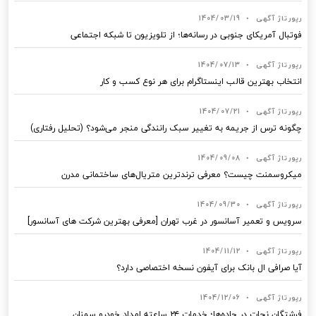
رپورتاژ آگهی
•
1404/03/19
فوتبال آمریکای جنوبی در رسانه‌ها؛ از تلویزیون تا شبکه اجتماعی
رپورتاژ آگهی
•
1404/07/13
انتخاب بهترین قالب‌ اینستاگرام برای هر نوع کسب‌ و کار
رپورتاژ آگهی
•
1404/07/21
چگونه ترس از جریمه به تغییر سبک رانندگی منجر می‌شود؟ (تحلیل رفتاری)
رپورتاژ آگهی
•
1404/09/08
میکروسمنت چیست؟ معرفی ترندترین متریال‌های ساختمانی مدرن
رپورتاژ آگهی
•
1404/09/30
سرویس و تعمیر آسانسور در غرب تهران [معرفی بهترین شرکت های آسانسور]
رپورتاژ آگهی
•
1404/11/12
آیا صرافی ال بانک برای آیفون نسخه اختصاصی دارد؟
رپورتاژ آگهی
•
1404/12/06
فرشتگان نجات در جاده‌ها؛ خدمات ۲۴ ساعته امداد خودرو سمنان