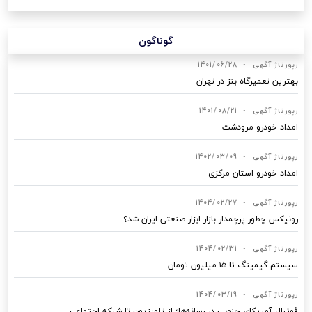
گوناگون
رپورتاژ آگهی
•
1401/06/28
بهترین تعمیرگاه بنز در تهران
رپورتاژ آگهی
•
1401/08/21
امداد خودرو مرودشت
رپورتاژ آگهی
•
1402/03/09
امداد خودرو استان مرکزی
رپورتاژ آگهی
•
1404/02/27
رونیکس چطور پرچمدار بازار ابزار صنعتی ایران شد؟
رپورتاژ آگهی
•
1404/02/31
سیستم گیمینگ تا ۱۵ میلیون تومان
رپورتاژ آگهی
•
1404/03/19
فوتبال آمریکای جنوبی در رسانه‌ها؛ از تلویزیون تا شبکه اجتماعی