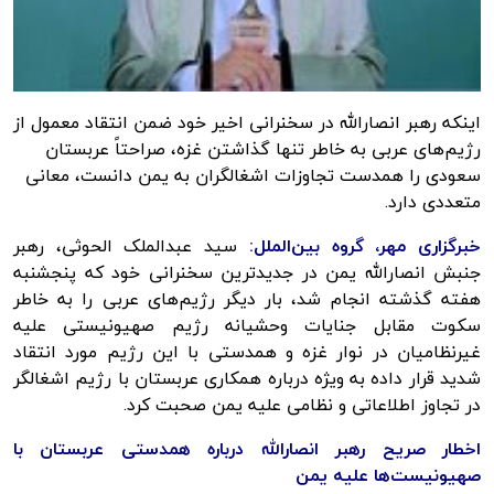
اینکه رهبر انصارالله در سخنرانی اخیر خود ضمن انتقاد معمول از
رژیم‌های عربی به خاطر تنها گذاشتن غزه، صراحتاً عربستان
سعودی را همدست تجاوزات اشغالگران به یمن دانست، معانی
متعددی دارد.
خبرگزاری مهر
، گروه بین‌الملل:
سید عبدالملک الحوثی، رهبر
جنبش انصارالله یمن در جدیدترین سخنرانی خود که پنجشنبه
هفته گذشته انجام شد، بار دیگر رژیم‌های عربی را به خاطر
سکوت مقابل جنایات وحشیانه رژیم صهیونیستی علیه
غیرنظامیان در نوار غزه و همدستی با این رژیم مورد انتقاد
شدید قرار داده به ویژه درباره همکاری عربستان با رژیم اشغالگر
در تجاوز اطلاعاتی و نظامی علیه یمن صحبت کرد.
اخطار صریح رهبر انصارالله درباره همدستی عربستان با
صهیونیست‌ها علیه یمن