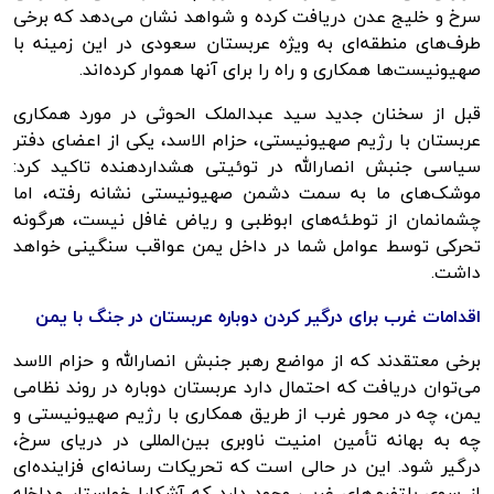
سرخ و خلیج عدن دریافت کرده و شواهد نشان می‌دهد که برخی
طرف‌های منطقه‌ای به ویژه عربستان سعودی در این زمینه با
صهیونیست‌ها همکاری و راه را برای آنها هموار کرده‌اند.
قبل از سخنان جدید سید عبدالملک الحوثی در مورد همکاری
عربستان با رژیم صهیونیستی،
حزام
الاسد
، یکی از اعضای دفتر
سیاسی جنبش انصارالله در توئیتی هشداردهنده تاکید کرد:
موشک‌های ما به سمت دشمن صهیونیستی نشانه رفته، اما
چشمانمان از توطئه‌های ابوظبی و ریاض غافل نیست، هرگونه
تحرکی توسط عوامل شما در داخل یمن عواقب سنگینی خواهد
داشت.
اقدامات غرب برای درگیر کردن دوباره عربستان در جنگ با یمن
برخی معتقدند که از مواضع رهبر جنبش انصارالله و
حزام
الاسد
می‌توان دریافت که احتمال دارد عربستان دوباره در روند نظامی
یمن، چه در محور غرب از طریق همکاری با رژیم صهیونیستی و
چه به بهانه تأمین امنیت ناوبری بین‌المللی در دریای سرخ،
درگیر شود. این در حالی است که تحریکات رسانه‌ای فزاینده‌ای
از سوی پلتفرم‌های غربی وجود دارد که آشکارا خواستار مداخله