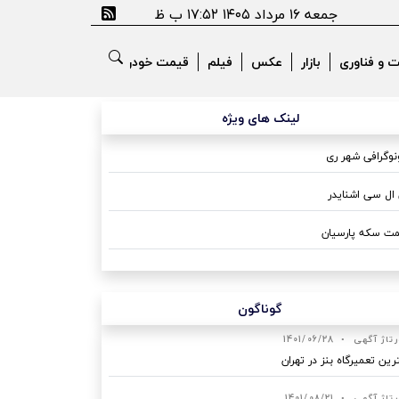
جمعه ۱۶ مرداد ۱۴۰۵ ۱۷:۵۲ ب ظ
ت و فناوری
بازار
عکس
فیلم
قیمت خودرو
لینک های ویژه
وگرافی شهر ری
ال سی اشنایدر
ت سکه پارسیان
گوناگون
رتاژ آگهی
•
1401/06/28
رین تعمیرگاه بنز در تهران
رتاژ آگهی
•
1401/08/21