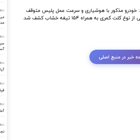
: خودرو مذکور با هوشیاری و سرعت عمل پلیس متوقف
رپو
میک
مدر
رپو
سرو
آسا
ه خبر در منبع اصلی
رپو
آیا
رپو
فرشتگ
رپو
آما
رپو
نجا