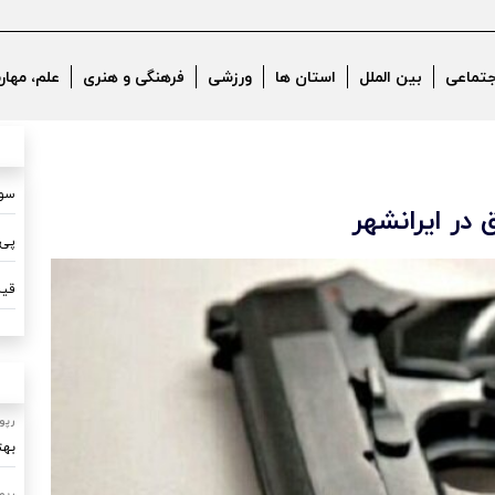
جتماعی
بین الملل
استان ها
ورزشی
فرهنگی و هنری
علم، مهار
سون
پی 
قیم
رپو
بهت
رپو