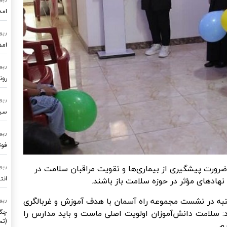
امد
رپو
امد
رپو
رون
رپو
سیستم
رپو
فوت
رورت پیشگیری از بیماری‌ها و تقویت مراقبان سلامت در
رپو
انت
هادهای مؤثر در حوزه سلامت باز باشند.
به در نشست مجموعه راه آسمان با هدف آموزش و غربالگری
رپو
د: سلامت دانش‌آموزان اولویت اصلی ماست و باید مدارس را
چگو
(تح
م.