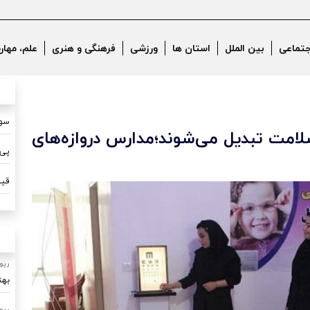
جتماعی
بین الملل
استان ها
ورزشی
فرهنگی و هنری
علم، مهار
سون
امت تبدیل می‌شوند؛مدارس دروازه‌های
پی 
قیم
رپو
بهت
رپو